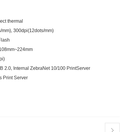
ect thermal
s/mm), 300dpi(12dots/mm)
lash
 : 108mm~224mm
pi)
SB 2.0, Internal ZebraNet 10/100 PrintServer
s Print Server