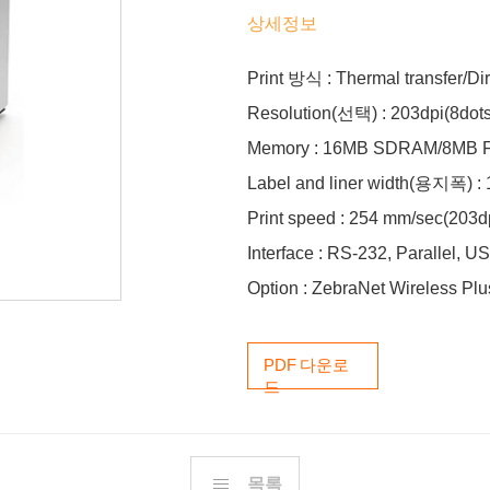
상세정보
Print 방식 : Thermal transfer/Dir
Resolution(선택) : 203dpi(8dot
Memory : 16MB SDRAM/8MB F
Label and liner width(용지폭)
Print speed : 254 mm/sec(203d
Interface : RS-232, Parallel, U
Option : ZebraNet Wireless Plu
PDF 다운로
드
목록