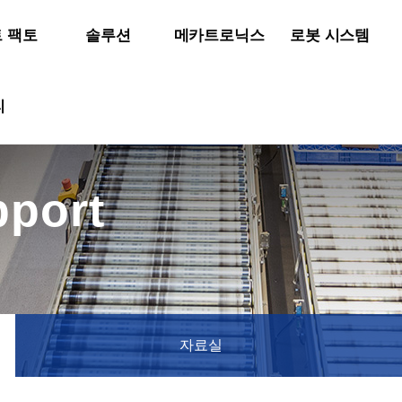
 팩토
솔루션
메카트로닉스
로봇 시스템
리
port
자료실