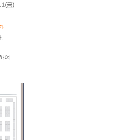
11(금)
일간
.
비하여