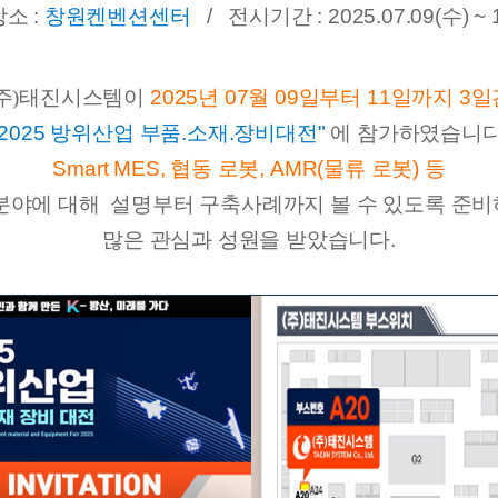
소 :
창원켄벤션센터
/ 전시기간 : 2025.07.09(수) ~ 
(주)태진시스템이
2025년 07월 09일부터 11일까지 3
"2025 방위산업 부품.소재.장비대전"
에 참가하였습니다
Smart MES, 협동 로봇, AMR(물류 로봇) 등
 분야에 대해
설명부터 구축사례까지 볼 수 있도록 준
많은 관심과 성원을 받았습니다.